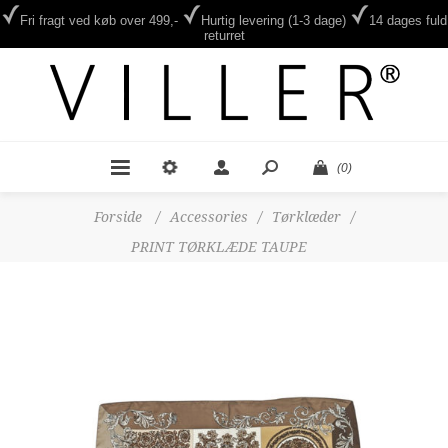
Fri fragt ved køb over 499,-
Hurtig levering (1-3 dage)
14 dages fuld
returret
(0)
Forside
/
Accessories
/
Tørklæder
/
PRINT TØRKLÆDE TAUPE