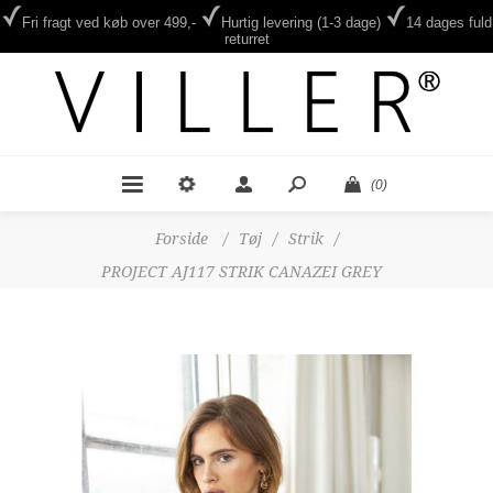
Fri fragt ved køb over 499,-
Hurtig levering (1-3 dage)
14 dages fuld
returret
(0)
Forside
/
Tøj
/
Strik
/
PROJECT AJ117 STRIK CANAZEI GREY