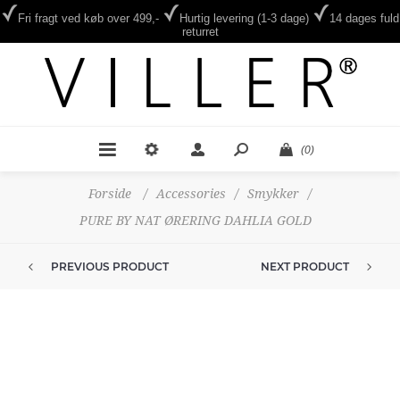
Fri fragt ved køb over 499,-
Hurtig levering (1-3 dage)
14 dages fuld
returret
(0)
Forside
/
Accessories
/
Smykker
/
PURE BY NAT ØRERING DAHLIA GOLD
PREVIOUS PRODUCT
NEXT PRODUCT