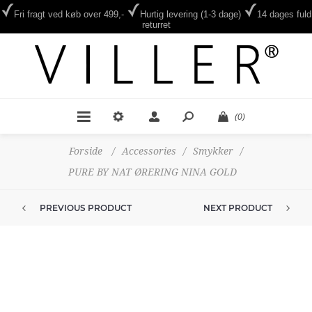
Fri fragt ved køb over 499,-
Hurtig levering (1-3 dage)
14 dages fuld
returret
(0)
Forside
/
Accessories
/
Smykker
/
PURE BY NAT ØRERING NINA GOLD
PREVIOUS PRODUCT
NEXT PRODUCT