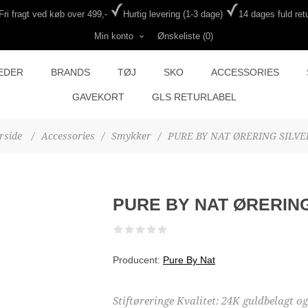
Fri fragt ved køb over 499,-
Hurtig levering (1-3 dage)
14 dages fuld retu
Min konto
Ønskeliste
(0)
EDER
BRANDS
TØJ
SKO
ACCESSORIES
GAVEKORT
GLS RETURLABEL
rside
/
Accessories
/
Smykker
/
PURE BY NAT ØRERING SILVE
PURE BY NAT ØRERING
Producent:
Pure By Nat
Stiftøreringe Kvalitet: 24K guldbelagt o