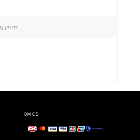
g priser.
OM OS