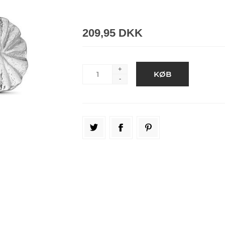
209,95 DKK
+
-