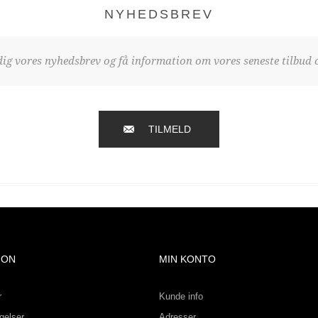
NYHEDSBREV
dig vores nyhedsbrev og få information om vores seneste tilbud o
TILMELD
ION
MIN KONTO
r
Kunde info
gelser
Adresser