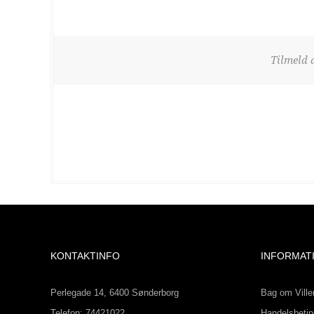
Tilmeld 
KONTAKTINFO
INFORMAT
Perlegade 14, 6400 Sønderborg
Bag om Ville
Telefon: 74421022
Handelsbetin