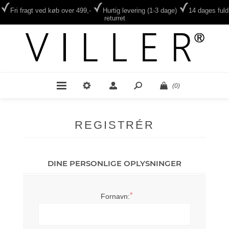
Fri fragt ved køb over 499,-
Hurtig levering (1-3 dage)
14 dages fuld
returret
(0)
REGISTRÉR
DINE PERSONLIGE OPLYSNINGER
*
Fornavn: