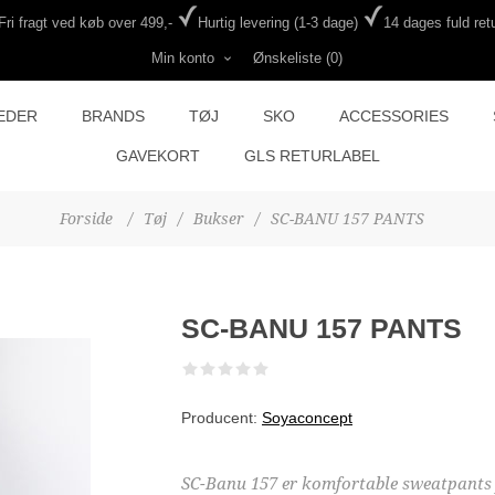
Fri fragt ved køb over 499,-
Hurtig levering (1-3 dage)
14 dages fuld retu
Min konto
Ønskeliste
(0)
EDER
BRANDS
TØJ
SKO
ACCESSORIES
GAVEKORT
GLS RETURLABEL
Forside
/
Tøj
/
Bukser
/
SC-BANU 157 PANTS
SC-BANU 157 PANTS
Producent:
Soyaconcept
SC-Banu 157 er komfortable sweatpants f