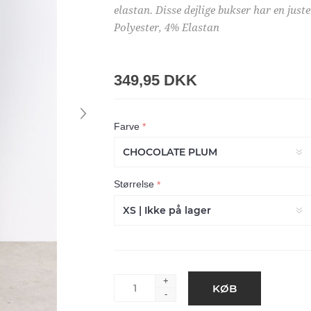
elastan. Disse dejlige bukser har en jus
Polyester, 4% Elastan
349,95 DKK
Farve
*
Størrelse
*
+
-