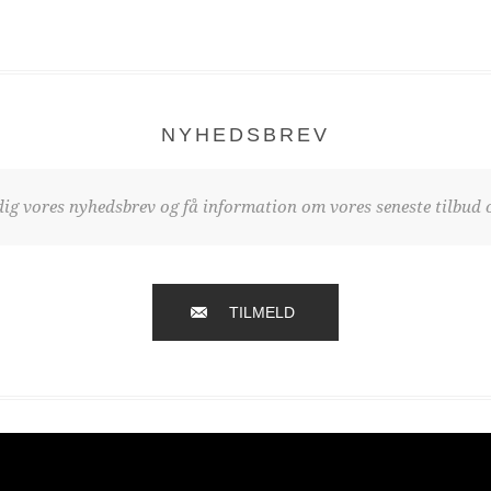
NYHEDSBREV
dig vores nyhedsbrev og få information om vores seneste tilbud o
TILMELD