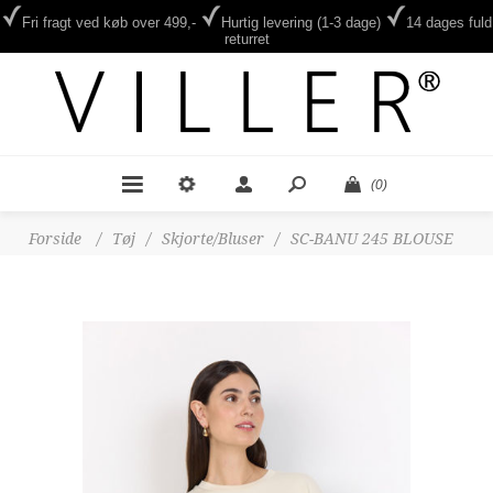
Fri fragt ved køb over 499,-
Hurtig levering (1-3 dage)
14 dages fuld
returret
(0)
Forside
/
Tøj
/
Skjorte/Bluser
/
SC-BANU 245 BLOUSE