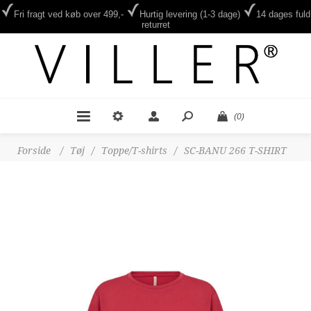
Fri fragt ved køb over 499,-
Hurtig levering (1-3 dage)
14 dages fuld
returret
(0)
Forside
/
Tøj
/
Toppe/T-shirts
/
SC-BANU 266 T-SHIRT