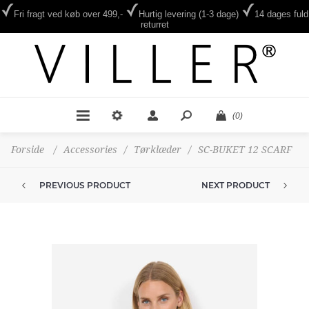
Fri fragt ved køb over 499,-
Hurtig levering (1-3 dage)
14 dages fuld
returret
(0)
Forside
/
Accessories
/
Tørklæder
/
SC-BUKET 12 SCARF
PREVIOUS PRODUCT
NEXT PRODUCT