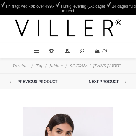
Fri fragt ved køb over 499,-
Hurtig levering (1-3 dage)
14 dages fuld
returret
(0)
Forside
/
Tøj
/
Jakker
/
SC-ERNA 2 JEANS JAKKE
PREVIOUS PRODUCT
NEXT PRODUCT