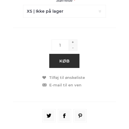
Størrelse
*
+
-