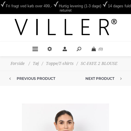
Fri fragt ved køb over 499,-
Hurtig levering (1-3 dage)
14 dages fuld
returret
(0)
Forside
/
Tøj
/
Toppe/T-shirts
/
SC-FAYE 2 BLOUSE
PREVIOUS PRODUCT
NEXT PRODUCT