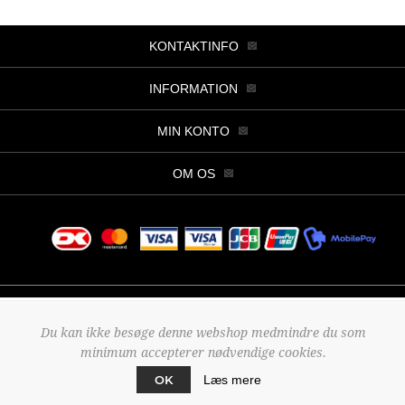
KONTAKTINFO
INFORMATION
MIN KONTO
OM OS
Copyright © 2026 Butik Viller. Alle rettigheder forbeholdt.
Du kan ikke besøge denne webshop medmindre du som
Powered by
nopCommerce
minimum accepterer nødvendige cookies.
Designed by
2Bdesign
OK
Læs mere