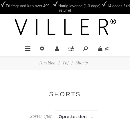
Fri fragt ved køb over 499,-
Hurtig levering (1-3 dage)
14 dages fuld
returret
(0)
Forsiden
/
Tøj
/
Shorts
SHORTS
Sorter efter