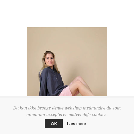
Du kan ikke besøge denne webshop medmindre du som
minimum accepterer nødvendige cookies.
OK
Læs mere