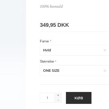
100% bomuld
349,95 DKK
Farve
*
Størrelse
*
+
-