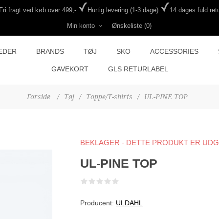
Fri fragt ved køb over 499,-
Hurtig levering (1-3 dage)
14 dages fuld retu
Min konto
Ønskeliste
(0)
EDER
BRANDS
TØJ
SKO
ACCESSORIES
GAVEKORT
GLS RETURLABEL
Forside
/
Tøj
/
Toppe/T-shirts
/
UL-PINE TOP
BEKLAGER - DETTE PRODUKT ER UD
UL-PINE TOP
Producent:
ULDAHL