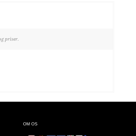
g priser.
OM OS