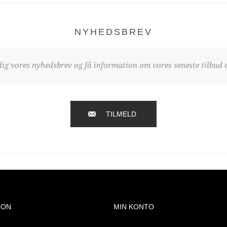
NYHEDSBREV
dig vores nyhedsbrev og få information om vores seneste tilbud o
TILMELD
ION
MIN KONTO